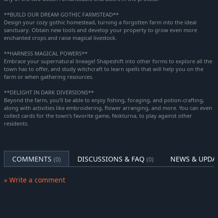
**BUILD OUR DREAM GOTHIC FARMSTEAD**
Design your cozy gothic homestead, turning a forgotten farm into the ideal
sanctuary. Obtain new tools and develop your property to grow even more
enchanted crops and raise magical livestock.
**HARNESS MAGICAL POWERS**
Embrace your supernatural lineage! Shapeshift into other forms to explore all the
town has to offer, and study witchcraft to learn spells that will help you on the
farm or when gathering resources.
**DELIGHT IN DARK DIVERSIONS**
Beyond the farm, you’ll be able to enjoy fishing, foraging, and potion-crafting,
along with activities like embroidering, flower arranging, and more. You can even
collect cards for the town’s favorite game, Nokturna, to play against other
residents.
COMMENTS
DISCUSSIONS & FAQ
NEWS & UPDA
(0)
(0)
» Write a comment