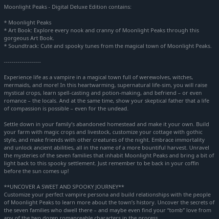
Moonlight Peaks - Digital Deluxe Edition contains:
BAUE DEN GOTISCHEN BAUERNHOF DEINER TRÄUME
* Moonlight Peaks
Gestalte dein gemütliches gotisches Zuhause und verwandle
* Art Book: Explore every nook and cranny of Moonlight Peaks through this
eine vergessene Farm in den idealen Rückzugsort. Erhalte neue
gorgeous Art Book.
Werkzeuge und entwickle dein Grundstück, um noch mehr
* Soundtrack: Cute and spooky tunes from the magical town of Moonlight Peaks.
verzauberte Feldfrüchte anzubauen und magisches Vieh
-------------------
großzuziehen.
Experience life as a vampire in a magical town full of werewolves, witches,
SETZE MAGISCHE KRÄFTE EIN
mermaids, and more! In this heartwarming, supernatural life-sim, you will raise
mystical crops, learn spell-casting and potion-making, and befriend – or even
Nimm dein übernatürliches Erbe an! Verwandle dich in andere
romance – the locals. And at the same time, show your skeptical father that a life
Formen, um alles zu erkunden, was das Dorf zu bieten hat.
of compassion is possible – even for the undead.
Studiere die Hexenkunst, um Zaubersprüche zu lernen, die dir
Settle down in your family’s abandoned homestead and make it your own. Build
auf der Farm oder beim Sammeln von Ressourcen helfen.
your farm with magic crops and livestock, customize your cottage with gothic
style, and make friends with other creatures of the night. Embrace immortality
GENIEẞE EINE FINSTERE AUSZEIT
and unlock ancient abilities, all in the name of a more bountiful harvest. Unravel
Abseits der Farm kannst du beim Angeln, Zutaten sammeln und
the mysteries of the seven families that inhabit Moonlight Peaks and bring a bit of
Brauen von Tränken Spaß haben, zusammen mit weiteren
light back to this spooky settlement. Just remember to be back in your coffin
before the sun comes up!
Beschäftigungen wie Sticken, Blumenbinden und mehr. Du
kannst sogar Karten für das Lieblingsspiel des Dorfs sammeln –
**UNCOVER A SWEET AND SPOOKY JOURNEY**
Nokturna –, um gegen andere Bewohner zu spielen.
Customize your perfect vampire persona and build relationships with the people
of Moonlight Peaks to learn more about the town’s history. Uncover the secrets of
the seven families who dwell there – and maybe even find your “tomb” love from
any of the two dozen romanceable characters in the process.