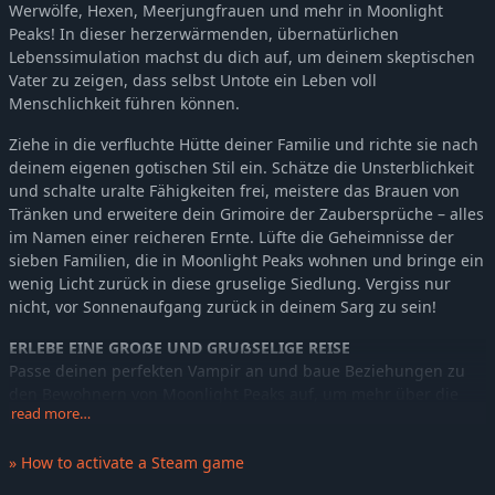
Werwölfe, Hexen, Meerjungfrauen und mehr in Moonlight
Peaks! In dieser herzerwärmenden, übernatürlichen
Lebenssimulation machst du dich auf, um deinem skeptischen
Vater zu zeigen, dass selbst Untote ein Leben voll
Menschlichkeit führen können.
Ziehe in die verfluchte Hütte deiner Familie und richte sie nach
deinem eigenen gotischen Stil ein. Schätze die Unsterblichkeit
und schalte uralte Fähigkeiten frei, meistere das Brauen von
Tränken und erweitere dein Grimoire der Zaubersprüche – alles
im Namen einer reicheren Ernte. Lüfte die Geheimnisse der
sieben Familien, die in Moonlight Peaks wohnen und bringe ein
wenig Licht zurück in diese gruselige Siedlung. Vergiss nur
nicht, vor Sonnenaufgang zurück in deinem Sarg zu sein!
ERLEBE EINE GROẞE UND GRUẞSELIGE REISE
Passe deinen perfekten Vampir an und baue Beziehungen zu
den Bewohnern von Moonlight Peaks auf, um mehr über die
read more…
Geschichte des Dorfs zu erfahren. Enthülle die Geheimnisse der
sieben Familien, die dort wohnen – und vielleicht findest du
» How to activate a Steam game
unterdessen sogar deine „Grabliebe“ in einer der zwei dutzend
möglichen Romanzen.