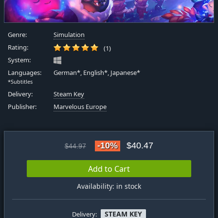
Genre:
Simulation
Rating:
(1)
System:
Languages:
German*, English*, Japanese*
*Subtitles
Delivery:
Steam Key
Publisher:
Marvelous Europe
-10%
$40.47
$44.97
Add to Cart
Availability: in stock
STEAM KEY
Delivery: