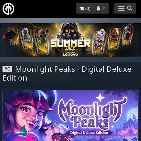
(
0
)
Moonlight Peaks - Digital Deluxe
PC
Edition